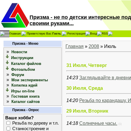
Призма - не по детски интересные по
своими руками...
Главная
Приветствую Вас
Гость
Регистрация
Вход
RSS
Призма - Меню
Главная
»
2008
»
Июль
»
Новости
Инструкции
Каталог файлов
31 Июля, Четверг
Фотоальбом
»
Форум
14:23
Заглядывайте в дневни
»
Мои эксперименты
»
Копилка идей
30 Июля, Среда
Игры on-line
»
Гостевая книга
14:20
Резьба по карандашу. И
»
Каталог сайтов
Призма - Опрос
29 Июля, Вторник
Ваше хобби?
Резьба по дереву и т.п.
14:18
Солнечные часы.
(1)
Станкостроение и