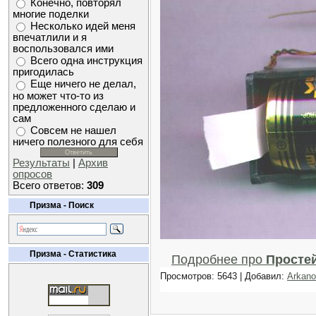
Конечно, повторял
многие поделки
Несколько идей меня
впечатлили и я
воспользовался ими
Всего одна инструкция
пригодилась
Еще ничего не делал,
но может что-то из
предложенного сделаю и
сам
Совсем не нашел
ничего полезного для себя
Результаты
|
Архив
опросов
Всего ответов:
309
Призма - Поиск
Призма - Статистика
Подробнее про
Простей
Просмотров: 5643 | Добавил:
Arkano