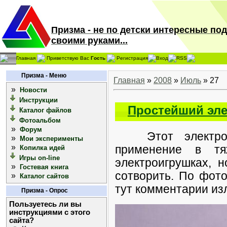
Призма - не по детски интересные по
своими руками...
Главная
Приветствую Вас
Гость
Регистрация
Вход
RSS
Призма - Меню
Главная
»
2008
»
Июль
»
27
»
Новости
Инструкции
Простейший эле
Каталог файлов
Фотоальбом
»
Форум
Этот электродв
»
Мои эксперименты
»
применение в т
Копилка идей
Игры on-line
электроигрушках, 
»
Гостевая книга
сотворить. По фот
»
Каталог сайтов
тут комментарии из
Призма - Опрос
Пользуетесь ли вы
инструкциями с этого
сайта?