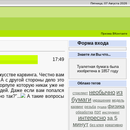
Пятница, 07 Августа 2026
Призма ВКонтакте
Форма входа
Знаете ли Вы что...
17:49
Туалетная бумага была
изобретена в 1857 году
кусстве карвинга. Честно вам
 А с другой стороны дело это
Облако тегов
орлупе которую никак уже не
дей. Даже если вам попался
из
необычно
стреляет
о так?"...
А такие вопросы
бумаги
украшение
модель
физика
карвинг
резьба
пушка
пэт
обработка
инструмент
интересно
за 5
минут
креативно
без клея