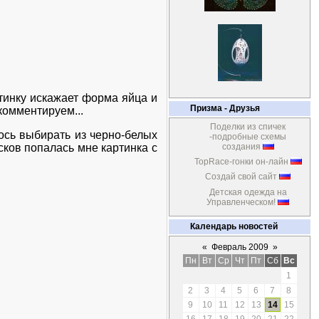
ртинку искажает форма яйца и
Призма - Друзья
 комментируем...
Поделки из спичек
ось выбирать из черно-белых
-подробные схемы
сков попалась мне картинка с
создания
TopRace-гонки он-лайн
Создай свой сайт
Детская одежда на
Управленческом!
Календарь новостей
«
Февраль 2009
»
Пн
Вт
Ср
Чт
Пт
Сб
Вс
1
2
3
4
5
6
7
8
9
10
11
12
13
14
15