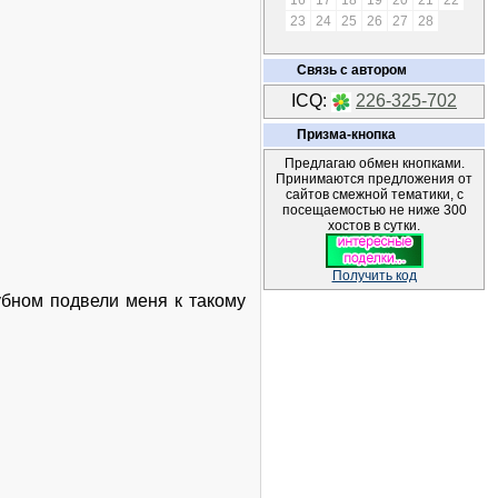
16
17
18
19
20
21
22
23
24
25
26
27
28
Связь с автором
ICQ:
226-325-702
Призма-кнопка
Предлагаю обмен кнопками.
Принимаются предложения от
сайтов смежной тематики, с
посещаемостью не ниже 300
хостов в сутки.
Получить код
бном подвели меня к такому