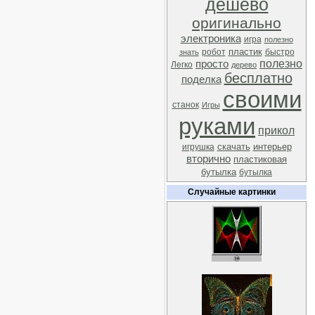
дешево
оригинально
электроника
игра
полезно
пластик
робот
быстро
знать
полезно
просто
Легко
дерево
бесплатно
поделка
своими
станок
Игры
руками
прикол
скачать
интерьер
игрушка
вторично
пластиковая
бутылка
бутылка
Случайные картинки