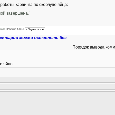
аботы карвинга по скорлупе яйца:
пой завершена."
rkano
| Рейтинг: 5.0/1 |
ентарии можно оставлять без
Порядок вывода комм
е яйцо.