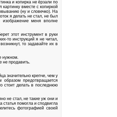
ртинка и копирка не ёрзали по
л картинку вместе с копиркой
выванию (ну и словечко). На
ток я делать не стал, не был
е изображение меня вполне
рет этот инструмент в руки
их-то инструкций я не читал,
возникнут, то задавайте их в
е нужном.
е не продавить.
а значительно крепче, чем у
им образом предотвращается
то стоит делать в последнюю
но не стал, не такие уж они и
та статья помогла и сподвигла
делитесь фотографией своей