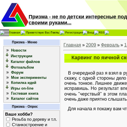
Призма - не по детски интересные по
своими руками...
Главная
Приветствую Вас
Гость
Регистрация
Вход
RSS
Призма - Меню
Главная
»
2009
»
Февраль
»
1
»
Новости
Инструкции
Карвинг по яичной с
Каталог файлов
Фотоальбом
»
Форум
В очередной раз я взял в ру
»
Мои эксперименты
скажу, с одной стороны дело
»
Копилка идей
очень тонкое. Лишнее движе
исправишь. Но результат в
Игры on-line
»
Гостевая книга
очень "черствый" в этом план
»
Каталог сайтов
очень даже приятно слышать, 
Призма - Опрос
Для начала я покажу вам что
Ваше хобби?
Резьба по дереву и т.п.
Станкостроение и