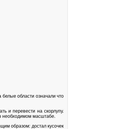
а белые области означали что
ть и перевести на скорлупу.
й в необходимом масштабе.
щим образом: достал кусочек