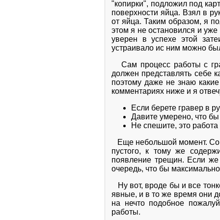
"копирки", подложил под карт
поверхности яйца. Взял в ру
от яйца. Таким образом, я 
этом я не остановился и уже
уверен в успехе этой зат
устраивало ис ним можно был
Сам процесс работы с грав
должен представлять себе ка
поэтому даже не знаю какие 
комментариях ниже и я отвечу
Если берете гравер в р
Давите умерено, что бы 
Не спешите, это работа 
Еще небольшой момент. Сове
пустого, к тому же содерж
появление трещин. Если же 
очередь, что бы максимально
Ну вот, вроде бы и все тонко
явные, и в то же время они д
на нечто подобное пожалуй
работы.