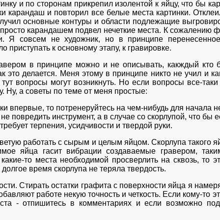
инку и по сторонам прикрепил изолентой к яйцу, что бы ка
ки карандаш и повторил все белые места картинки. Отклеи
получил основные контуры и области подлежащие выгровиро
 просто карандашем подвел нечеткие места. К сожалению фо
еи. Я совсем не художник, но в принципе перенесенно
о приступать к основному этапу, к гравировке.
ером в принципе можно и не описывать, какждый кто бе
к это делается. Меня этому в принципе никто не учил и как
тут вопросы могут возникнуть. Но если вопросы все-таки 
. Ну, а советы по теме от меня простые:
уки впервые, то потренеруйтесь на чем-нибудь для начала н
не повредить инструмент, а в случае со скорлупой, что бы е
требует терпения, усидчивости и твердой руки.
тую работать с сырым и целым яйцом. Скорлупа такого яйц
имое яйца гасит вибрации создаваемые гравером, так
какие-то места необходимой просверлить на сквозь, то э
 долгое время скорлупа не теряла твердость.
сти. Стирать остатки графита с поверхности яйца я намеря
обавляют работе некую точность и четкость. Если кому-то э
ста - отпишитесь в комментариях и если возможно по