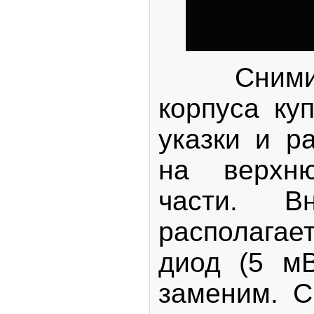
Снимите
корпуса ку
указки и р
на верх
части. В
располага
диод (5 мВ
заменим. 