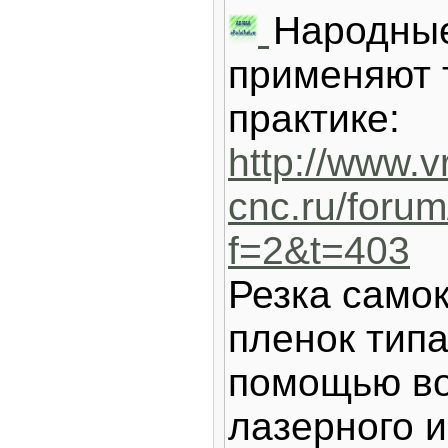
Народны
применяют 
практике:
http://www.vr
cnc.ru/forum
f=2&t=403
Резка само
пленок типа
помощью во
лазерного 