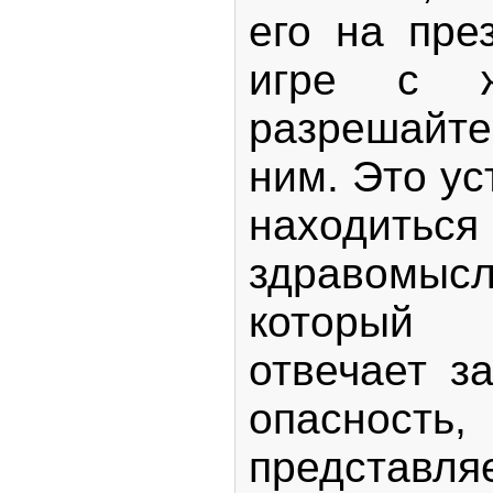
его на пре
игре с ж
разрешайте
ним. Это у
находит
здравомысл
который
отвечает з
опаснос
предста