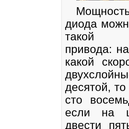
Мощность 
диода можн
такой ха
привода: н
какой скор
двухслойны
десятой, т
сто восемь
если на ш
двести пят