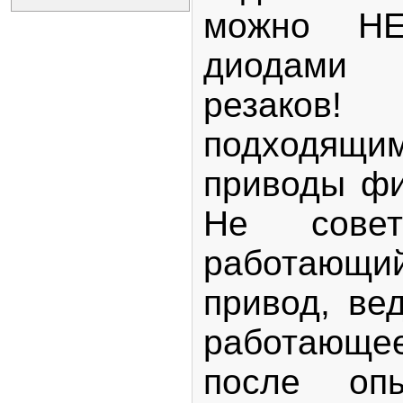
можно Н
диодам
резаков
подходящ
приводы фи
Не совет
работаю
привод, ве
работающ
после оп