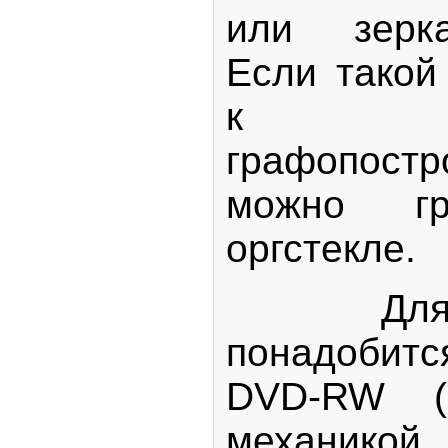
или зерка
Если такой
к г
графопос
можно гр
оргстекле.
Для н
понадобит
DVD-RW (
механикой 