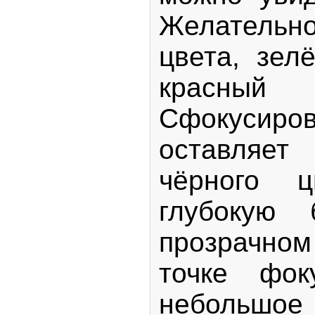
Желательно
цвета, зел
красный 
Сфокуси
оставляет
чёрного ц
глубокую 
прозрачно
точке фок
небольшое