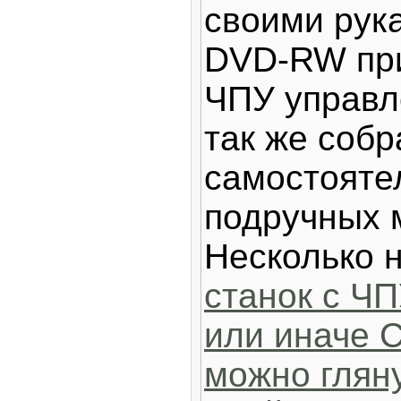
своими рука
DVD-RW при
ЧПУ управл
так же собр
самостояте
подручных 
Несколько 
станок с Ч
или иначе 
можно гляну