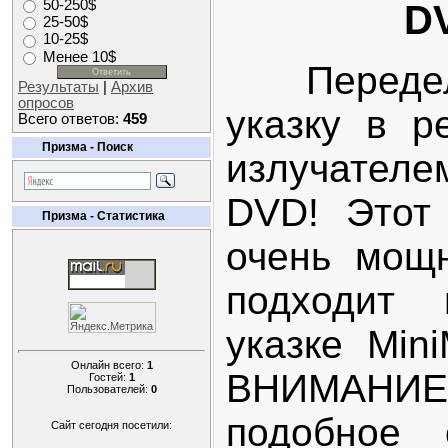
50-250$
D
25-50$
10-25$
Менее 10$
Передела
Результаты
|
Архив
опросов
указку в р
Всего ответов:
459
Призма - Поиск
излучател
DVD! Этот
Призма - Статистика
очень мощ
подходит
указке Min
Онлайн всего:
1
ВНИМАНИ
Гостей:
1
Пользователей:
0
подобное 
Сайт сегодня посетили: