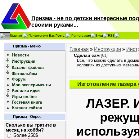
Призма - не по детски интересные по
своими руками...
Главная
Приветствую Вас
Гость
Регистрация
Вход
RSS
Призма - Меню
Главная
»
Инструкции
»
Инст
»
Новости
Сделай сам
[61]
Все, что можно сделать в дома
Инструкции
условиях из доступных материа
Каталог файлов
Фотоальбом
»
Форум
Изготовление лазера
»
Мои эксперименты
»
Копилка идей
Игры on-line
ЛАЗЕР. 
»
Гостевая книга
»
Каталог сайтов
режущ
Призма - Опрос
Сколько вы тратите в
использу
месяц на хобби?
Более 250$