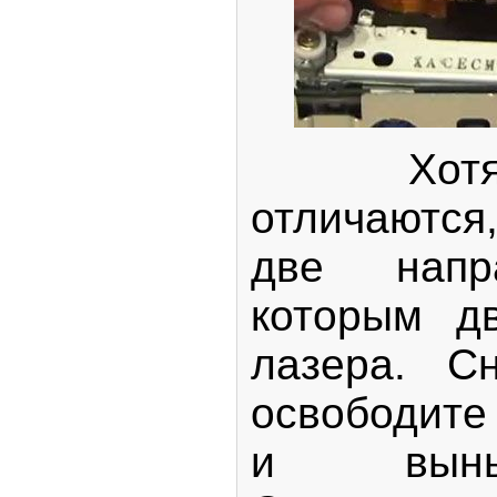
Хотя D
отличаются
две напр
которым дв
лазера. С
освободит
и выньт