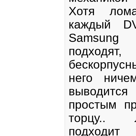
Хотя лом
каждый D
Samsung
подходя
бескорпусн
него ниче
выводит
простым пр
торцу..
подходит