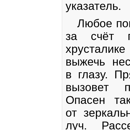
указатель.
Любое попа
за счёт 
хрустал
выжечь нес
в глазу. П
вызовет п
Опасен та
от зеркаль
луч. Рас