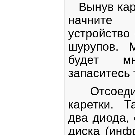
Вынув каре
начните
устройство
шурупов. 
будет мн
запаситесь
Отсоедин
каретки. 
два диода,
диска (инф