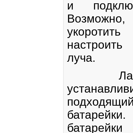
и подклю
Возможно,
укоротит
настроит
луча.
Лазерн
устана
подходящий
батарей
батарейки 