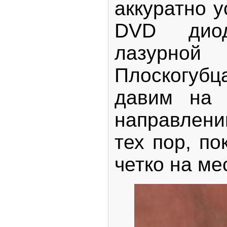
аккуратно 
DVD дио
лазурн
Плоскогу
давим на 
направлени
тех пор, по
четко на ме