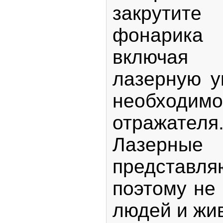
закрутите
фонарика (
включая
лазерную у
необходи
отражател
Лазер
представл
поэтому не
людей и жи