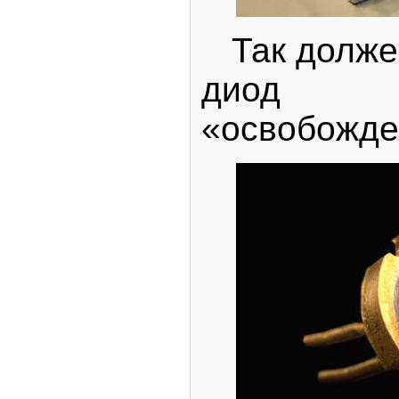
Так должен
диод
«освобожде