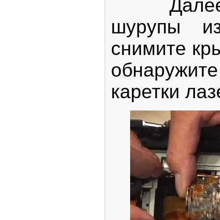
Далее в
шурупы из
снимите кр
обнаружит
каретки лаз