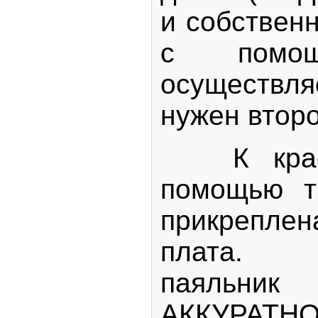
и собствен
с помощ
осуществля
нужен второ
К красн
помощью т
прикрепл
плата. 
паяль
АККУРАТН