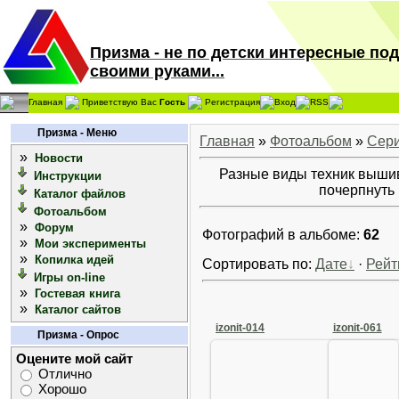
Призма - не по детски интересные по
своими руками...
Главная
Приветствую Вас
Гость
Регистрация
Вход
RSS
Призма - Меню
Главная
»
Фотоальбом
»
Сери
»
Новости
Разные виды техник выши
Инструкции
почерпнуть 
Каталог файлов
Фотоальбом
»
Форум
Фотографий в альбоме:
62
»
Мои эксперименты
»
Копилка идей
Сортировать по:
Дате
·
Рейт
Игры on-line
»
Гостевая книга
»
Каталог сайтов
izonit-014
izonit-061
Призма - Опрос
Оцените мой сайт
Отлично
Хорошо