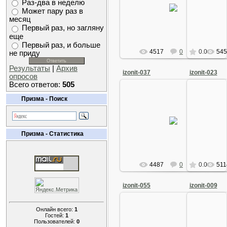
17 Ноября 2008
17 
Раз-два в неделю
Может пару раз в
Arkano
месяц
Первый раз, но загляну
еще
Первый раз, и больше
4517
0
0.0
545
не приду
Результаты
|
Архив
izonit-037
izonit-023
опросов
Всего ответов:
505
Призма - Поиск
17 Ноября 2008
17 
Arkano
Призма - Статистика
4487
0
0.0
511
izonit-055
izonit-009
Онлайн всего:
1
Гостей:
1
Пользователей:
0
17 Ноября 2008
17 