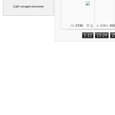
Сайт сегодня посетили:
Arkano
5746
0
0.0
455
1-12
13-24
2