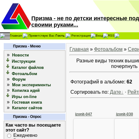
Призма - не по детски интересные по
своими руками...
Главная
Приветствую Вас
Гость
Регистрация
Вход
RSS
Призма - Меню
Главная
»
Фотоальбом
»
Сери
»
Новости
Разные виды техник выши
Инструкции
почерпнуть 
Каталог файлов
Фотоальбом
»
Форум
Фотографий в альбоме:
62
»
Мои эксперименты
»
Копилка идей
Сортировать по:
Дате
·
Рейт
Игры on-line
»
Гостевая книга
»
Каталог сайтов
izonit-047
izonit-030
Призма - Опрос
Как часто вы посещаете
этот сайт?
Ежедневно