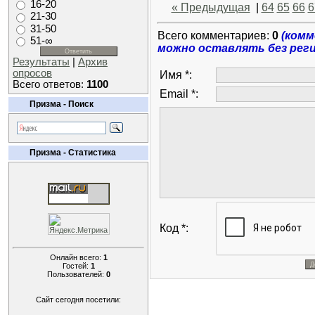
16-20
« Предыдущая
|
64
65
66
6
21-30
31-50
Всего комментариев:
0
(ком
51-∞
можно оставлять без рег
Результаты
|
Архив
опросов
Имя *:
Всего ответов:
1100
Email *:
Призма - Поиск
Призма - Статистика
Код *:
Онлайн всего:
1
Гостей:
1
Пользователей:
0
Сайт сегодня посетили: