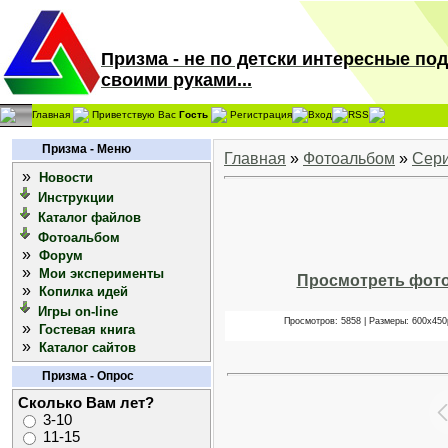
Призма - не по детски интересные по
своими руками...
Главная
Приветствую Вас
Гость
Регистрация
Вход
RSS
Призма - Меню
Главная
»
Фотоальбом
»
Сери
»
Новости
Инструкции
Каталог файлов
Фотоальбом
»
Форум
»
Мои эксперименты
Просмотреть фото
»
Копилка идей
Игры on-line
Просмотров: 5858 | Размеры: 600x450px
»
Гостевая книга
»
Каталог сайтов
Призма - Опрос
Сколько Вам лет?
3-10
11-15