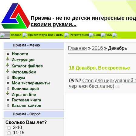
Призма - не по детски интересные по
своими руками...
Главная
Приветствую Вас
Гость
Регистрация
Вход
RSS
Призма - Меню
Главная
»
2016
»
Декабрь
»
Новости
Инструкции
Каталог файлов
18 Декабря, Воскресенье
Фотоальбом
»
Форум
09:52
Стол для циркулярной 
»
Мои эксперименты
чертежи бесплатно)
(21)
»
Копилка идей
Игры on-line
»
Гостевая книга
»
Каталог сайтов
Призма - Опрос
Сколько Вам лет?
3-10
11-15