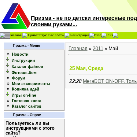
Призма - не по детски интересные по
своими руками...
Главная
Приветствую Вас
Гость
Регистрация
Вход
RSS
Призма - Меню
Главная
»
2011
»
Май
»
Новости
Инструкции
Каталог файлов
25 Мая, Среда
Фотоальбом
»
Форум
22:28
МегаБОТ ON-OFF. Только
»
Мои эксперименты
»
Копилка идей
Игры on-line
»
Гостевая книга
»
Каталог сайтов
Призма - Опрос
Пользуетесь ли вы
инструкциями с этого
сайта?