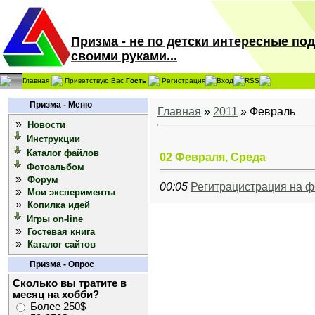
Призма - не по детски интересные по
своими руками...
Главная
Приветствую Вас
Гость
Регистрация
Вход
RSS
Призма - Меню
Главная
»
2011
»
Февраль
»
Новости
Инструкции
Каталог файлов
02 Февраля, Среда
Фотоальбом
»
Форум
00:05
Регитрацистрация на ф
»
Мои эксперименты
»
Копилка идей
Игры on-line
»
Гостевая книга
»
Каталог сайтов
Призма - Опрос
Сколько вы тратите в
месяц на хобби?
Более 250$