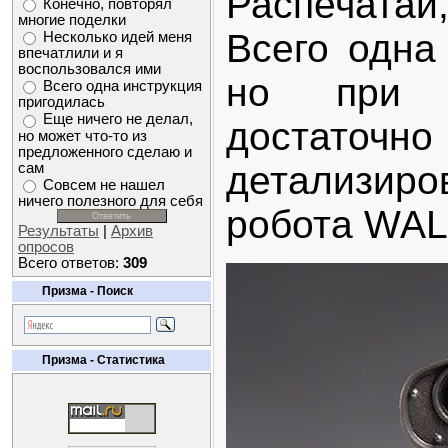
Распечата
Конечно, повторял
многие поделки
Всего одна
Несколько идей меня
впечатлили и я
воспользовался ими
но при э
Всего одна инструкция
пригодилась
Еще ничего не делал,
достат
но может что-то из
предложенного сделаю и
детализи
сам
Совсем не нашел
ничего полезного для себя
робота WAL
Результаты
|
Архив
опросов
Всего ответов:
309
Призма - Поиск
Призма - Статистика