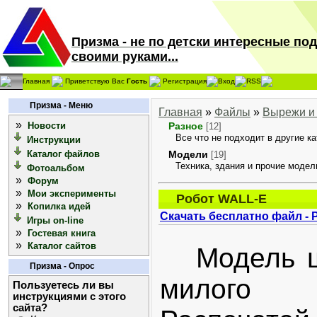
Призма - не по детски интересные по
своими руками...
Главная
Приветствую Вас
Гость
Регистрация
Вход
RSS
Призма - Меню
Главная
»
Файлы
»
Вырежи и
»
Новости
Разное
[12]
Все что не подходит в другие ка
Инструкции
Каталог файлов
Модели
[19]
Техника, здания и прочие модел
Фотоальбом
»
Форум
»
Мои эксперименты
Робот WALL-E
»
Копилка идей
Скачать бесплатно файл -
Игры on-line
»
Гостевая книга
»
Каталог сайтов
Модель ши
Призма - Опрос
милого 
Пользуетесь ли вы
инструкциями с этого
сайта?