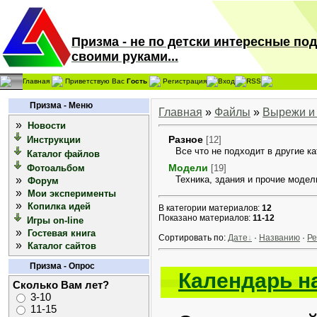
Призма - не по детски интересные по
своими руками...
Главная
Приветствую Вас
Гость
Регистрация
Вход
RSS
Призма - Меню
Главная
»
Файлы
»
Вырежи и
»
Новости
Разное
Инструкции
[12]
Все что не подходит в другие ка
Каталог файлов
Модели
Фотоальбом
[19]
»
Техника, здания и прочие модел
Форум
»
Мои эксперименты
»
Копилка идей
В категории материалов:
12
Показано материалов:
11-12
Игры on-line
»
Гостевая книга
Сортировать по:
Дате
·
Названию
·
Ре
»
Каталог сайтов
Призма - Опрос
Календарь на
Сколько Вам лет?
3-10
11-15