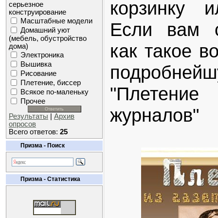
корзинку и
серьезное
конструирование
Масштабные модели
Если вам с
Домашний уют
(мебель, обустройство
как такое в
дома)
Электроника
Вышивка
подробней
Рисование
Плетение, биссер
"Плетени
Всякое по-маленьку
Прочее
журналов"
Результаты
|
Архив
опросов
Всего ответов:
25
Призма - Поиск
Призма - Статистика