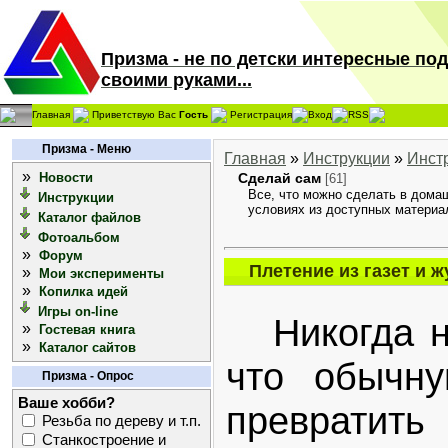
Призма - не по детски интересные по
своими руками...
Главная
Приветствую Вас
Гость
Регистрация
Вход
RSS
Призма - Меню
Главная
»
Инструкции
»
Инст
»
Новости
Сделай сам
[61]
Все, что можно сделать в дома
Инструкции
условиях из доступных материа
Каталог файлов
Фотоальбом
»
Форум
Плетение из газет и 
»
Мои эксперименты
»
Копилка идей
Игры on-line
Никогда не
»
Гостевая книга
»
Каталог сайтов
что обычну
Призма - Опрос
Ваше хобби?
превратить
Резьба по дереву и т.п.
Станкостроение и