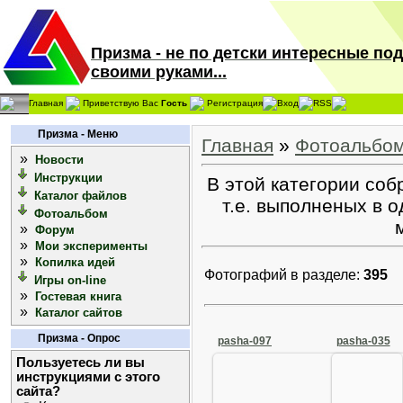
Призма - не по детски интересные по
своими руками...
Главная
Приветствую Вас
Гость
Регистрация
Вход
RSS
Призма - Меню
Главная
»
Фотоальбо
»
Новости
Инструкции
В этой категории соб
Каталог файлов
т.е. выполненых в 
Фотоальбом
»
Форум
»
Мои эксперименты
»
Копилка идей
Фотографий в разделе:
395
Игры on-line
»
Гостевая книга
»
Каталог сайтов
Призма - Опрос
pasha-097
pasha-035
Пользуетесь ли вы
инструкциями с этого
сайта?