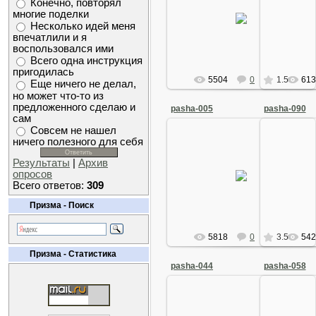
Конечно, повторял
12 Апреля 2009
12 
многие поделки
Несколько идей меня
Arkano
впечатлили и я
воспользовался ими
Всего одна инструкция
пригодилась
5504
0
1.5
613
Еще ничего не делал,
но может что-то из
предложенного сделаю и
pasha-005
pasha-090
сам
Совсем не нашел
ничего полезного для себя
Результаты
|
Архив
12 Апреля 2009
12 
опросов
Всего ответов:
309
Arkano
Призма - Поиск
5818
0
3.5
542
Призма - Статистика
pasha-044
pasha-058