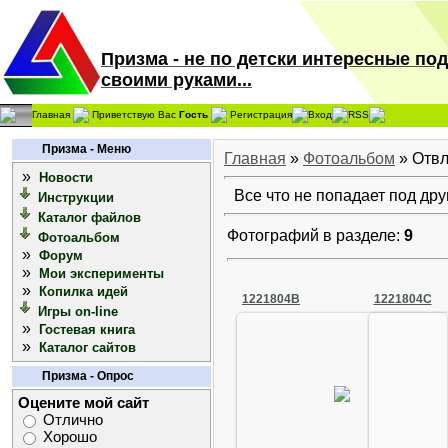
Призма - не по детски интересные по
своими руками...
Главная
Приветствую Вас
Гость
Регистрация
Вход
RSS
Призма - Меню
Главная
»
Фотоальбом
» Отв
»
Новости
Все что не попадает под друг
Инструкции
Каталог файлов
Фотографий в разделе:
9
Фотоальбом
»
Форум
»
Мои эксперименты
»
Копилка идей
1221804B
1221804C
Игры on-line
»
Гостевая книга
»
Каталог сайтов
Призма - Опрос
19 Сентября 2008
19 С
Оцените мой сайт
Arkano
Отлично
Хорошо