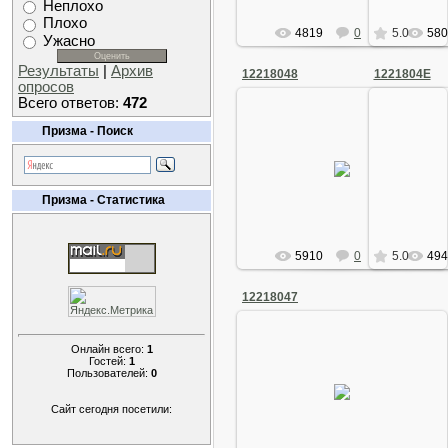
Неплохо
Плохо
4819
0
5.0
580
Ужасно
Результаты
|
Архив
12218048
1221804E
опросов
Всего ответов:
472
Призма - Поиск
19 Сентября 2008
19 С
Arkano
Призма - Статистика
5910
0
5.0
494
12218047
Онлайн всего:
1
Гостей:
1
Пользователей:
0
19 Сентября 2008
Arkano
Сайт сегодня посетили: