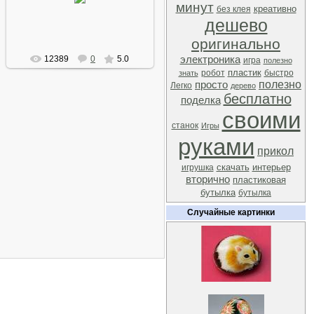
автомобильных покрышек
минут
креативно
без клея
Arkano
дешево
оригинально
12389
0
5.0
электроника
игра
полезно
пластик
робот
быстро
знать
полезно
просто
Легко
дерево
бесплатно
поделка
своими
станок
Игры
руками
прикол
скачать
интерьер
игрушка
вторично
пластиковая
бутылка
бутылка
Случайные картинки