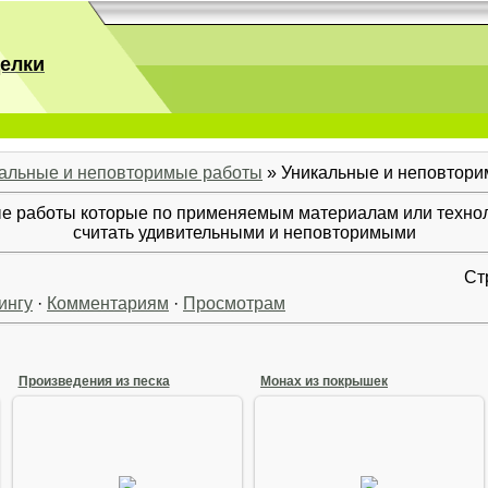
делки
альные и неповторимые работы
» Уникальные и неповтор
е работы которые по применяемым материалам или технол
считать удивительными и неповторимыми
Ст
ингу
·
Комментариям
·
Просмотрам
Произведения из песка
Монах из покрышек
10 Августа 2008
17 Августа 2008
Монах (ну или что-то в этом