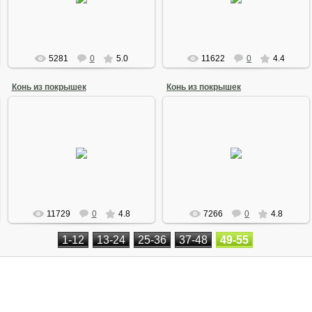
роде) выполнен из авто-покрышек
Arkano
Arkano
5281
0
5.0
11622
0
4.4
Конь из покрышек
Конь из покрышек
10 Августа 2008
10 Августа 2008
Скульптура коня выполненая из
Скульптура коня выполненая из
автомобильных покрышек. (Вид
автомобильных покрышек. (Вид
сбоку)
спереди)
Arkano
Arkano
11729
0
4.8
7266
0
4.8
1-12
13-24
25-36
37-48
49-55