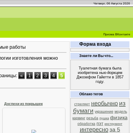
Четверг, 06 Августа 2026
Призма ВКонтакте
Форма входа
имые работы
Знаете ли Вы что...
огии изготовления можно
Туалетная бумага была
изобретена нью-йоркцем
раницы:
«
1
2
3
4
5
Джозефом Гайетти в 1857
году.
Облако тегов
из
необычно
Доспехи из покрышек
стреляет
бумаги
украшение
модель
физика
карвинг
резьба
пушка
пэт
10 Августа 2008
обработка
инструмент
интересно
за 5
Доспехи выполненые из