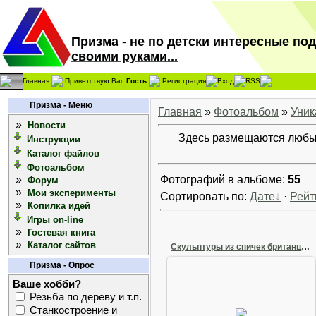
Призма - не по детски интересные по
своими руками...
Главная
Приветствую Вас
Гость
Регистрация
Вход
RSS
Призма - Меню
Главная
»
Фотоальбом
»
Уник
»
Новости
Здесь размещаются любы
Инструкции
Каталог файлов
Фотоальбом
»
Фотографий в альбоме:
55
Форум
»
Мои эксперименты
Сортировать по:
Дате
·
Рейт
»
Копилка идей
Игры on-line
»
Гостевая книга
»
Каталог сайтов
Скульптуры из спичек британца Дэвида Мача
Призма - Опрос
Ваше хобби?
Резьба по дереву и т.п.
12 Ноября 2008
Станкостроение и