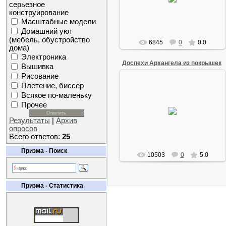
серьезное
Arkano
конструирование
Масштабные модели
Домашний уют
(мебель, обустройство
6845
0
0.0
дома)
Электроника
Доспехи Архангела из покрышек
Вышивка
Рисование
Плетение, биссер
Всякое по-маленьку
10 Августа 2008
Прочее
Доспехи Архангела выполненые из
автомобильных шин.
Результаты
|
Архив
Arkano
опросов
Всего ответов:
25
Призма - Поиск
10503
0
5.0
Призма - Статистика