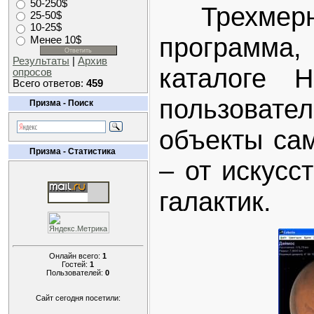
50-250$
Трехмерна
25-50$
10-25$
программа,
Менее 10$
Результаты
|
Архив
каталоге H
опросов
Всего ответов:
459
пользоват
Призма - Поиск
объекты са
Призма - Статистика
– от искусс
галактик.
Онлайн всего:
1
Гостей:
1
Пользователей:
0
Сайт сегодня посетили: