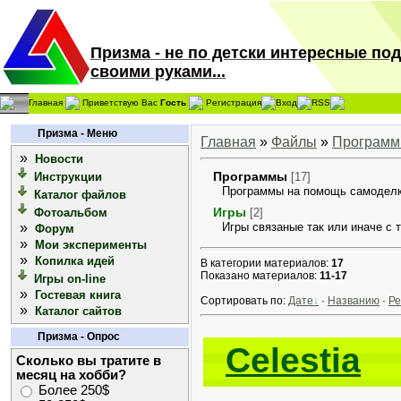
Призма - не по детски интересные по
своими руками...
Главная
Приветствую Вас
Гость
Регистрация
Вход
RSS
Призма - Меню
Главная
»
Файлы
»
Програм
»
Новости
Программы
Инструкции
[17]
Программы на помощь самодел
Каталог файлов
Игры
Фотоальбом
[2]
»
Игры связаные так или иначе с 
Форум
»
Мои эксперименты
»
Копилка идей
В категории материалов:
17
Показано материалов:
11-17
Игры on-line
»
Гостевая книга
Сортировать по:
Дате
·
Названию
·
Ре
»
Каталог сайтов
Призма - Опрос
Celestia
Сколько вы тратите в
месяц на хобби?
Более 250$