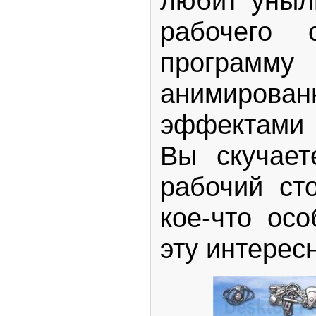
любит уныл
рабочего 
программу 
анимиров
эффектами 
Вы скучает
рабочий ст
кое-что осо
эту интерес