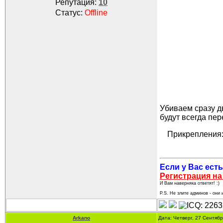
Репутация:
10
Статус:
Offline
Убиваем сразу д
будут всегда пер
Прикрепления
Если у Вас есть
Регистрация на
И Вам наверняка ответят! :)
P.S. Не злите админов - они и
Arkano
Дата: Четверг, 27 Сентяб