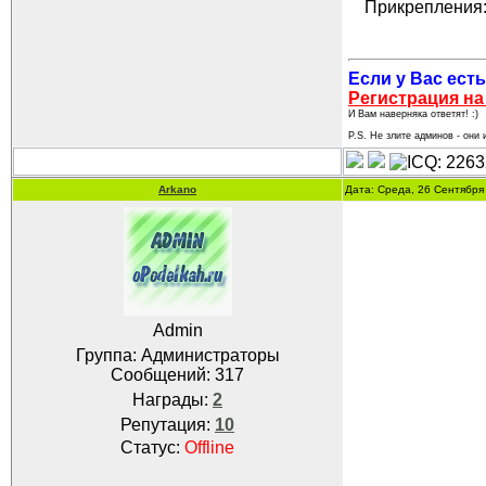
Прикрепления
Если у Вас есть
Регистрация на
И Вам наверняка ответят! :)
P.S. Не злите админов - они и
Arkano
Дата: Среда, 26 Сентября
Admin
Группа: Администраторы
Сообщений:
317
Награды:
2
Репутация:
10
Статус:
Offline