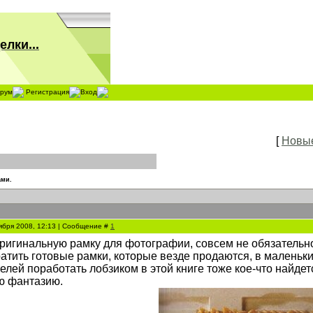
лки...
орум
Регистрация
Вход
[
Новы
ами.
ября 2008, 12:13 | Сообщение #
1
оригинальную рамку для фотографии, совсем не обязательно
ратить готовые рамки, которые везде продаются, в маленьк
телей поработать лобзиком в этой книге тоже кое-что найде
ю фантазию.