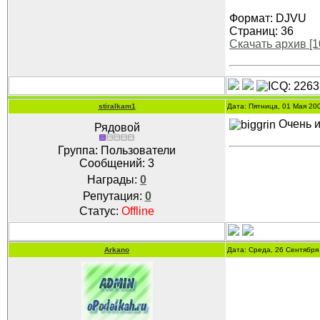
Формат: DJVU
Страниц: 36
Скачать архив [1
stiralkam1
Дата: Пятница, 01 Мая 20
Очень и
Рядовой
Группа: Пользователи
Сообщений:
3
Награды:
0
Репутация:
0
Статус:
Offline
Arkano
Дата: Среда, 26 Сентября