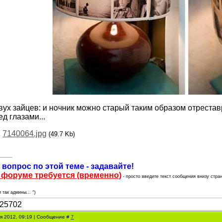
вух зайцев: и ночник можно старый таким образом отрест
ед глазами...
:
7140064.jpg
(49.7 Kb)
 вопрос по этой теме - задавайте!
 форуме требуется (временно)
- просто введите текст сообщения внизу стран
 так админы... ^)
ря 2012, 09:19 | Сообщение #
7