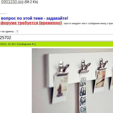
:
6901150.jpg
(58.2 Kb)
 вопрос по этой теме - задавайте!
 форуме требуется (временно)
- просто введите текст сообщения внизу стран
 так админы... ^)
 2012, 21:43 | Сообщение #
5