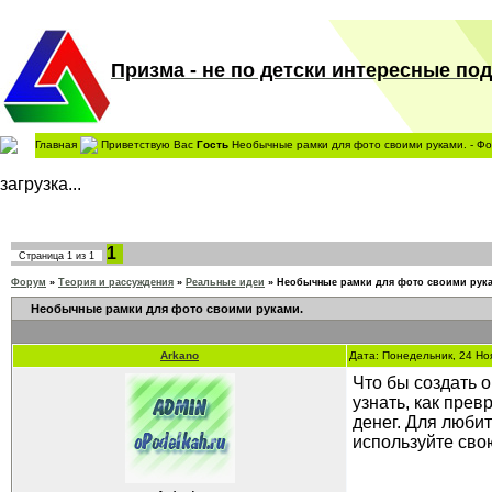
Призма - не по детски интересные поде
Главная
Приветствую Вас
Гость
Необычные рамки для фото своими руками. - Ф
загрузка...
1
Страница
1
из
1
Форум
»
Теория и рассуждения
»
Реальные идеи
»
Необычные рамки для фото своими рук
Необычные рамки для фото своими руками.
Arkano
Дата: Понедельник, 24 Но
Что бы создать 
узнать, как прев
денег. Для люби
используйте сво