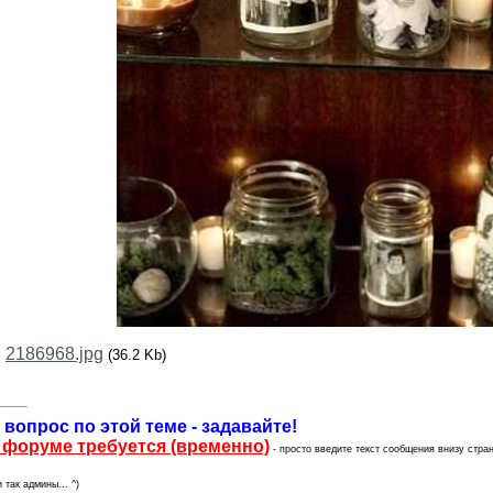
:
2186968.jpg
(36.2 Kb)
 вопрос по этой теме - задавайте!
 форуме требуется (временно)
- просто введите текст сообщения внизу стран
 так админы... ^)