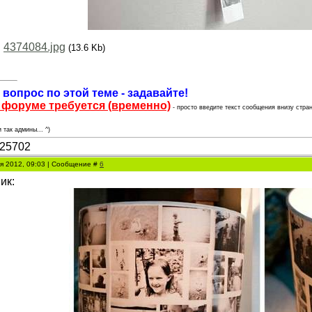
:
4374084.jpg
(13.6 Kb)
 вопрос по этой теме - задавайте!
 форуме требуется (временно)
- просто введите текст сообщения внизу стран
 так админы... ^)
ря 2012, 09:03 | Сообщение #
6
ик: