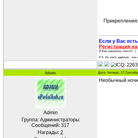
Прикрепления
Если у Вас есть
Регистрация на
И Вам наверняка ответят! :)
P.S. Не злите админов - они и
Arkano
Дата: Четверг, 27 Сентяб
Необычный ночн
Admin
Группа: Администраторы
Сообщений:
317
Награды:
2