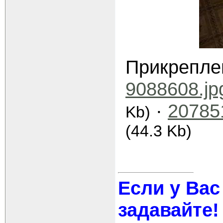
Прикрепле
9088608.jp
·
20785
Kb)
(44.3 Kb)
Если у Вас
задавайте!