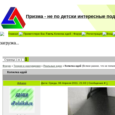
Призма - не по детски интересные поде
Главная
Приветствую Вас
Гость
Копилка идей - Форум
Регистрация
Вход
загрузка...
1
Страница
1
из
1
Форум
»
Теория и рассуждения
»
Реальные идеи
»
Копилка идей
(Всякое разное, что не попало
Копилка идей
Arkano
Дата: Среда, 06 Апреля 2011, 21:03 | Сообщение #
1