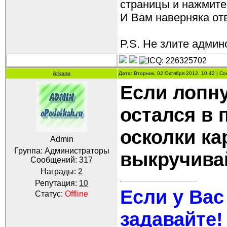
страницы и нажмите 
И Вам наверняка отве
P.S. Не злите админо
Arkano
Дата: Вторник, 02 Октября 2012, 10:42 | 
Если лопну
остался в 
осколки ка
Admin
Группа: Администраторы
выкручивай
Сообщений:
317
Награды:
2
Репутация:
10
Если у Вас
Статус:
Offline
задавайте!