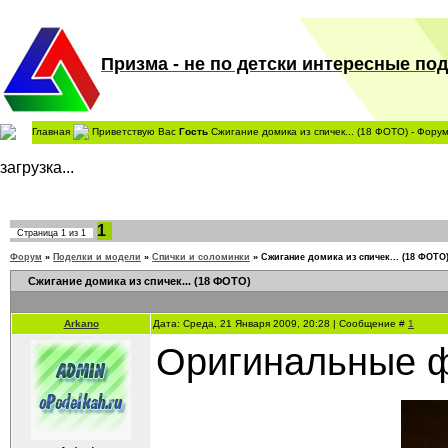
Призма - не по детски интересные поде
Главная
Приветствую Вас
Гость
Сжигание домика из спичек... (18 ФОТО) - Фору
загрузка...
1
Страница
1
из
1
Форум
»
Поделки и модели
»
Спички и соломинки
»
Сжигание домика из спичек... (18 ФОТО
Сжигание домика из спичек... (18 ФОТО)
Arkano
Дата: Среда, 21 Января 2009, 20:28 | Сообщение #
1
Оригинальные ф