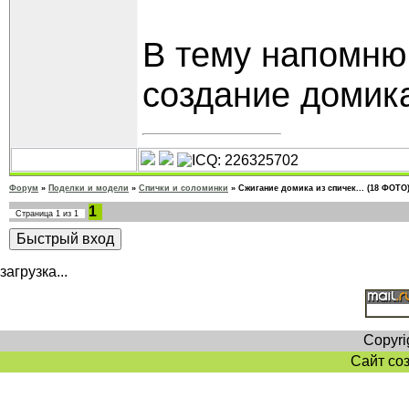
В тему напомню,
создание домика
Форум
»
Поделки и модели
»
Спички и соломинки
»
Сжигание домика из спичек... (18 ФОТО
1
Страница
1
из
1
загрузка...
Copyri
Сайт со