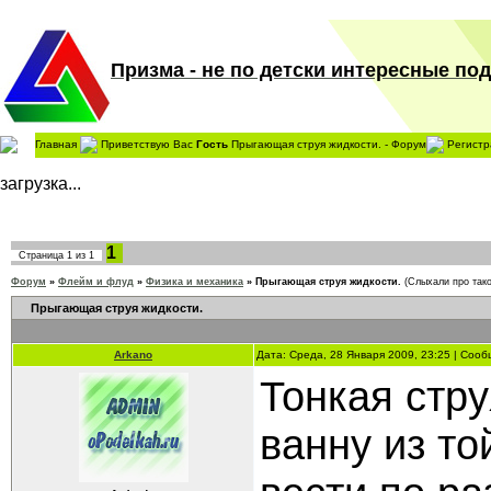
Призма - не по детски интересные поде
Главная
Приветствую Вас
Гость
Прыгающая струя жидкости. - Форум
Регистр
загрузка...
1
Страница
1
из
1
Форум
»
Флейм и флуд
»
Физика и механика
»
Прыгающая струя жидкости.
(Слыхали про тако
Прыгающая струя жидкости.
Arkano
Дата: Среда, 28 Января 2009, 23:25 | Соо
Тонкая стр
ванну из то