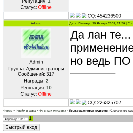
Репутация:
1
Статус:
Offline
Arkano
Дата: Пятница, 30 Января 2009, 21:56 | С
Да лан те..
применение
но ведь ПО
Admin
Группа: Администраторы
Сообщений:
317
Награды:
2
Репутация:
10
Статус:
Offline
Форум
»
Флейм и флуд
»
Физика и механика
»
Прыгающая струя жидкости.
(Слыхали про тако
1
Страница
1
из
1