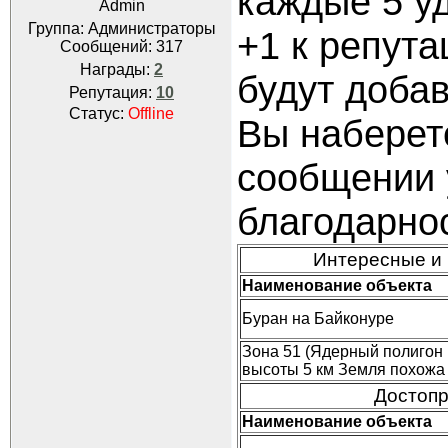
каждые 5 у
Admin
Группа: Администраторы
+1 к репут
Сообщений:
317
Награды:
2
будут добав
Репутация:
10
Статус:
Offline
Вы наберет
сообщении 
благодарнос
Интересные и 
Наименование объекта
Буран на Байконуре
Зона 51 (Ядерный полигон
высоты 5 км Земля похожа 
Достопр
Наименование объекта