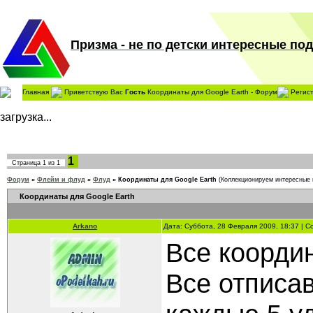
Призма - не по детски интересные поде
Главная
Приветствую Вас
Гость
Координаты для Google Earth - Форум
Регис
загрузка...
1
Страница
1
из
1
Форум
»
Флейм и флуд
»
Флуд
»
Координаты для Google Earth
(Коллекционируем интересные 
Координаты для Google Earth
Arkano
Дата: Суббота, 28 Февраля 2009, 18:37 | 
Все коорди
Все отписав