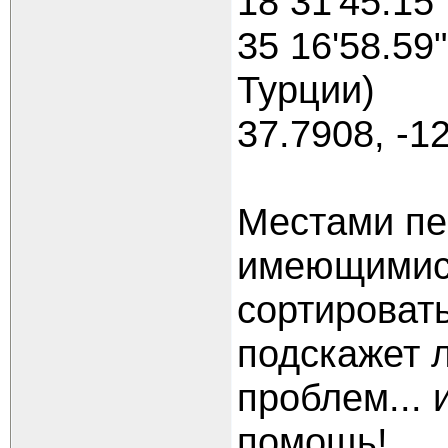
18 31'45.15
35 16'58.59
Турции)
37.7908, -1
Местами пе
имеющимися
сортировать
подскажет л
проблем... 
помощь!