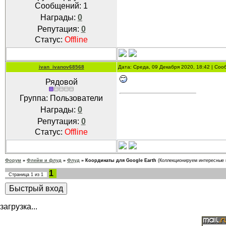
Сообщений:
1
Награды:
0
Репутация:
0
Статус:
Offline
ivan_ivanov68568
Дата: Среда, 09 Декабря 2020, 18:42 | Со
Рядовой
Группа: Пользователи
Награды:
0
Репутация:
0
Статус:
Offline
Форум
»
Флейм и флуд
»
Флуд
»
Координаты для Google Earth
(Коллекционируем интересные 
1
Страница
1
из
1
загрузка...