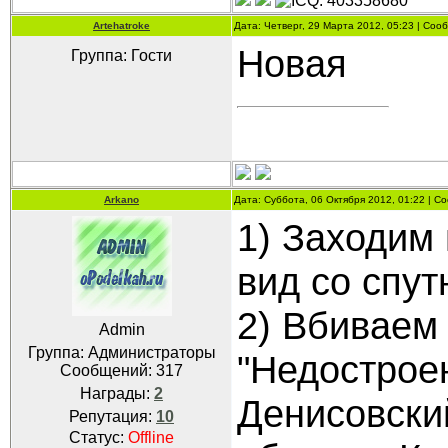
Artehatroke
Дата: Четверг, 29 Марта 2012, 05:23 | Со
Новая
Группа: Гости
Arkano
Дата: Суббота, 06 Октября 2012, 01:22 | 
1) Заходим
вид со спут
2) Вбиваем 
Admin
Группа: Администраторы
"Недострое
Сообщений:
317
Награды:
2
Денисовски
Репутация:
10
Статус:
Offline