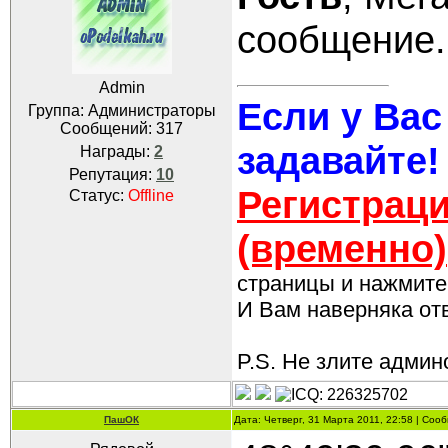
сообщение.
Admin
Если у Вас
Группа: Администраторы
Сообщений:
317
задавайте!
Награды:
2
Репутация:
10
Регистраци
Статус:
Offline
(временно)
страницы и нажмите 
И Вам наверняка отве
P.S. Не злите админо
ПашОК
Дата: Четверг, 31 Марта 2011, 22:58 | Со