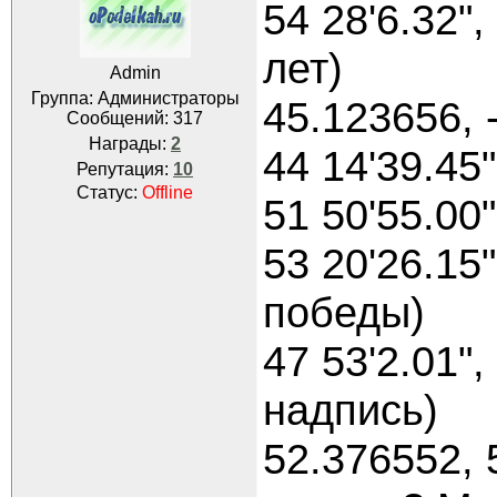
54 28'6.32",
лет)
Admin
Группа: Администраторы
45.123656, 
Сообщений:
317
Награды:
2
44 14'39.45
Репутация:
10
Статус:
Offline
51 50'55.00
53 20'26.15"
победы)
47 53'2.01"
надпись)
52.376552, 