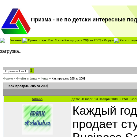
Призма - не по детски интересные поде
Главная
Приветствую Вас
Гость
Как продать 20$ за 200$ - Форум
Регистраци
загрузка...
1
Страница
1
из
1
Форум
»
Флейм и флуд
»
Флуд
»
Как продать 20$ за 200$
Как продать 20$ за 200$
Arkano
Дата: Четверг, 13 Ноября 2008, 21:50 | С
Каждый го
продает ст