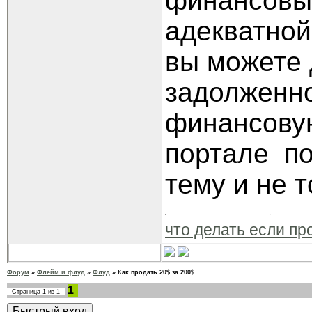
финансовы
адекватной
вы можете 
задолженно
финансову
портале по
тему и не т
что делать если пр
Форум
»
Флейм и флуд
»
Флуд
»
Как продать 20$ за 200$
1
Страница
1
из
1