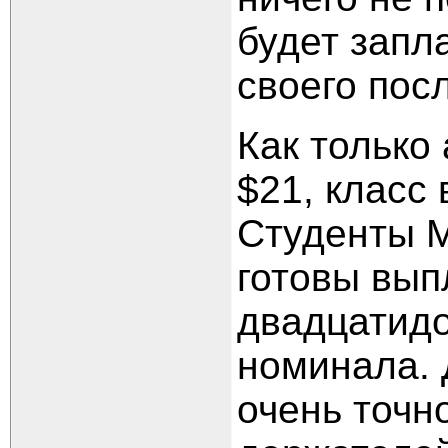
будет запл
своего пос
Как только
$21, класс
Студенты M
готовы вып
двадцатид
номинала. 
очень точн