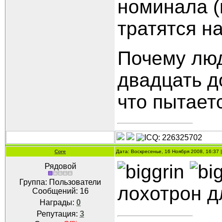
номинала (
тратятся н
Почему люд
двадцать д
что пытает
Core
Дата: Воскресенье, 16 Ноября 2008, 16:37
Рядовой
Группа: Пользователи
лохотрон 
Сообщений:
16
Награды:
0
Репутация:
3