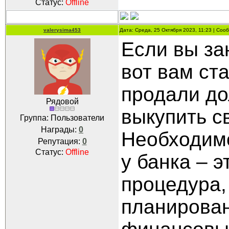
Статус:
Offline
valerysima453
Дата: Среда, 25 Октября 2023, 11:23 | Со
Если вы за
вот вам ста
продали до
Рядовой
выкупить св
Группа: Пользователи
Награды:
0
Необходимо
Репутация:
0
Статус:
Offline
у банка – 
процедура,
планирован