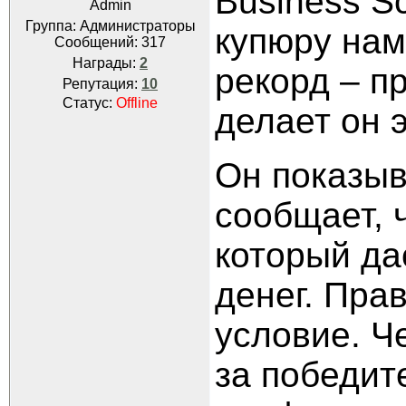
Business S
Admin
Группа: Администраторы
купюру нам
Сообщений:
317
Награды:
2
рекорд – п
Репутация:
10
Статус:
Offline
делает он 
Он показыв
сообщает, ч
который да
денег. Пра
условие. Ч
за победит