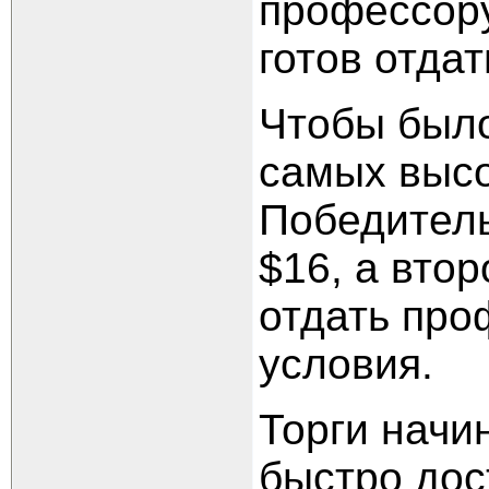
профессору
готов отдат
Чтобы было
самых высо
Победитель
$16, а вто
отдать про
условия.
Торги начи
быстро дос