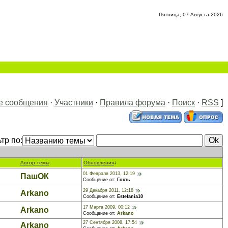
Пятница, 07 Августа 2026
е сообщения
·
Участники
·
Правила форума
·
Поиск
·
RSS
]
тр по:
Автор темы
Обновления
↓
01 Февраля 2013, 12:19
ПашОК
Сообщение от:
Гость
29 Декабря 2011, 12:18
Arkano
Сообщение от:
Estefania10
17 Марта 2009, 00:12
Arkano
Сообщение от:
Arkano
27 Сентября 2008, 17:54
Arkano