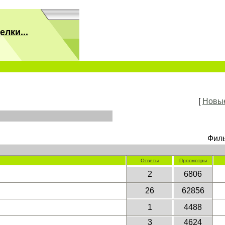
лки...
[
Новы
Филь
Ответы
Просмотры
2
6806
26
62856
1
4488
3
4624