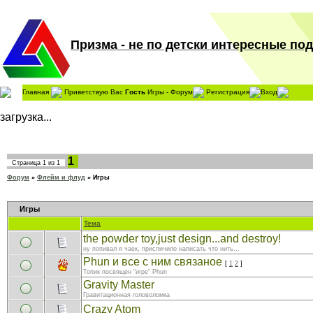
Призма - не по детски интересные поде
Главная
Приветствую Вас
Гость
Игры - Форум
Регистрация
Вход
загрузка...
1
Страница
1
из
1
Форум
»
Флейм и флуд
»
Игры
Игры
Тема
the powder toy,just design...and destroy!
ну попивал я чаек, приспичило написать что нить...
Phun и все с ним связаное
[
1
2
]
Топик посвящен "игре" Phun
Gravity Master
Гравитационная головоломка
Crazy Atom