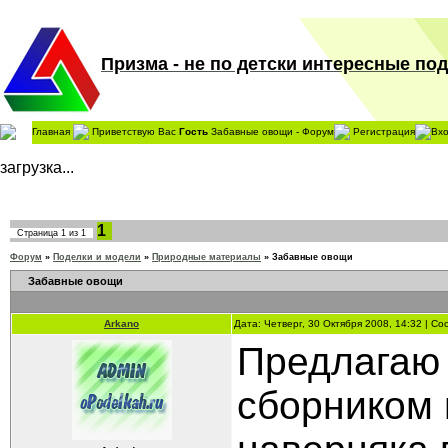
Призма - не по детски интересные поде
Главная
Приветствую Вас
Гость
Забавные овощи - Форум
Регистрация
Вх
загрузка...
1
Страница
1
из
1
Форум
»
Поделки и модели
»
Природные материалы
»
Забавные овощи
Забавные овощи
Arkano
Дата: Четверг, 30 Октября 2008, 14:32 | С
Предлагаю 
сборником 