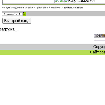
Форум
»
Поделки и модели
»
Природные материалы
»
Забавные овощи
1
Страница
1
из
1
загрузка...
Copyri
Сайт со