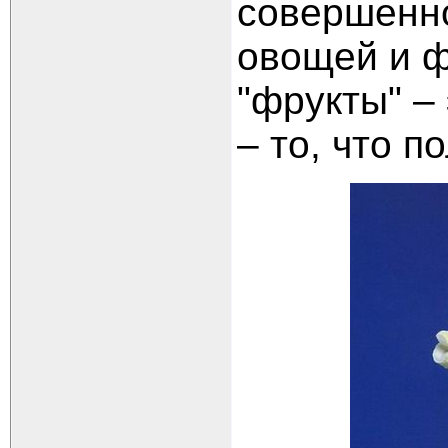
совершенно
овощей и ф
"фрукты" – 
– то, что п