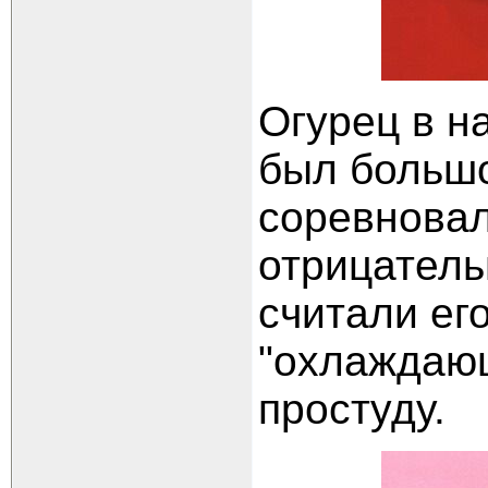
Огурец в на
был большо
соревновал
отрицатель
считали ег
"охлаждаю
простуду.