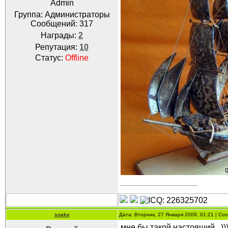
Admin
Группа: Администраторы
Сообщений:
317
Награды:
2
Репутация:
10
Статус:
Offline
snake
Дата: Вторник, 27 Января 2009, 01:21 | С
мне бы такой настоящий...))