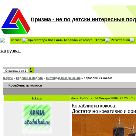
Призма - не по детски интересные поде
Главная
Приветствую Вас
Гость
Кораблик из кокоса - Форум
Регистрация
загрузка...
1
Страница
1
из
1
Форум
»
Поделки и модели
»
Нестандартные решения
»
Кораблик из кокоса
Кораблик из кокоса
Arkano
Дата: Суббота, 24 Января 2009, 22:25 | С
Кораблик из кокоса.
Достаточно креативно и ори