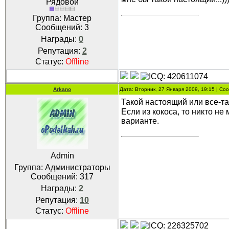
Рядовой
Группа: Мастер
Сообщений:
3
Награды:
0
Репутация:
2
Статус:
Offline
Arkano
Дата: Вторник, 27 Января 2009, 19:15 | С
Такой настоящий или все-та
Если из кокоса, то никто не
варианте.
Admin
Группа: Администраторы
Сообщений:
317
Награды:
2
Репутация:
10
Статус:
Offline