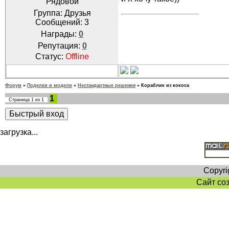
Рядовой
Группа: Друзья
Сообщений:
3
Награды:
0
Репутация:
0
Статус:
Offline
Форум
»
Поделки и модели
»
Нестандартные решения
»
Кораблик из кокоса
1
Страница
1
из
1
загрузка...
Copyri
Сайт со