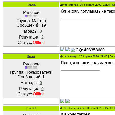
ПашОК
Дата: Пятница, 06 Февраля 2009, 22:25 | 
блин хочу поплавать на та
Рядовой
Группа: Мастер
Сообщений:
19
Награды:
0
Репутация:
2
Статус:
Offline
Кроко
Дата: Четверг, 15 Апреля 2010, 22:43 | С
Плин, я ж так и подумал впе
Рядовой
Группа: Пользователи
Сообщений:
1
Награды:
0
Репутация:
0
Статус:
Offline
zeon-78
Дата: Понедельник, 30 Июля 2018, 15:38 
и я хочу такое))