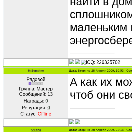
найти в до
сплошником 
маленьким 
энергосбер
MrZombine
Дата: Вторник, 28 Апреля 2009, 19:53 | С
А как их мо
Рядовой
Группа: Мастер
чтоб они с
Сообщений:
13
Награды:
0
Репутация:
0
Статус:
Offline
Arkano
Дата: Вторник, 28 Апреля 2009, 22:14 | С