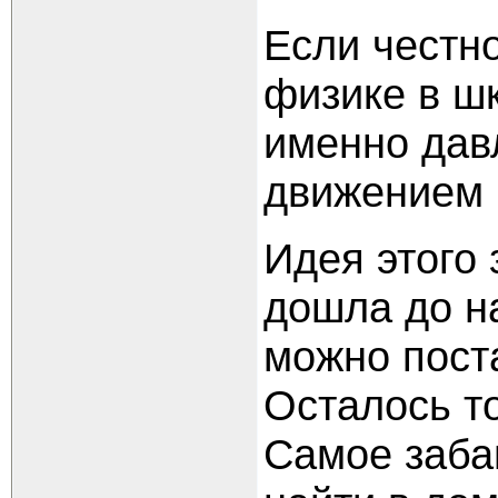
Если честно
физике в ш
именно дав
движением в
Идея этого
дошла до н
можно поста
Осталось то
Самое забав