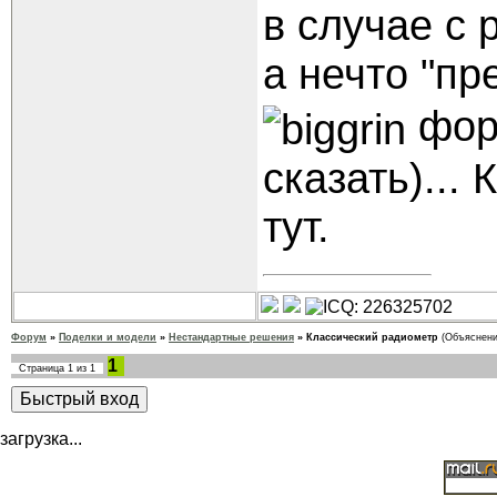
в случае с 
а нечто "п
форм
сказать)...
тут.
Форум
»
Поделки и модели
»
Нестандартные решения
»
Классический радиометр
(Объяснени
1
Страница
1
из
1
загрузка...