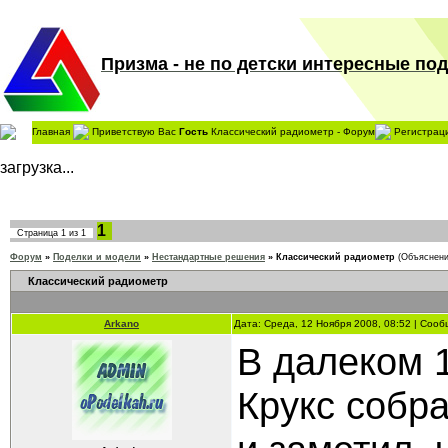
Призма - не по детски интересные поде
Главная
Приветствую Вас
Гость
Классический радиометр - Форум
Регистрац
загрузка...
1
Страница
1
из
1
Форум
»
Поделки и модели
»
Нестандартные решения
»
Классический радиометр
(Объяснени
Классический радиометр
Arkano
Дата: Среда, 12 Ноября 2008, 08:52 | Соо
В далеком 
Крукс собр