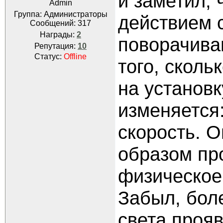
и заметил, 
Admin
Группа: Администраторы
действием 
Сообщений:
317
Награды:
2
поворачива
Репутация:
10
Статус:
Offline
того, сколь
на установк
изменяется
скорость. О
образом пр
физическое
Забыл, боле
света прояв