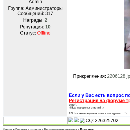
Admin
Группа: Администраторы
Сообщений:
317
Награды:
2
Репутация:
10
Статус:
Offline
Прикрепления:
2206128.j
Если у Вас есть вопрос по
Регистрация на форуме т
ответ".
И Вам наверняка ответят! :)
P.S. Не злите админов - они и так админы... ^)
Форум
»
Поделки и модели
»
Нестандартные решения
»
Прищепки