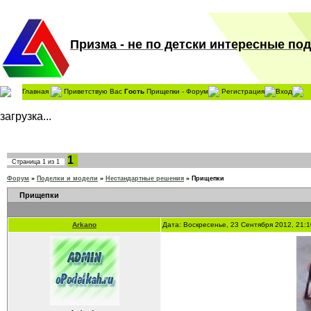
Призма - не по детски интересные поде
Главная
Приветствую Вас
Гость
Прищепки - Форум
Регистрация
Вход
загрузка...
1
Страница
1
из
1
Форум
»
Поделки и модели
»
Нестандартные решения
»
Прищепки
Прищепки
Arkano
Дата: Воскресенье, 23 Сентября 2012, 21: