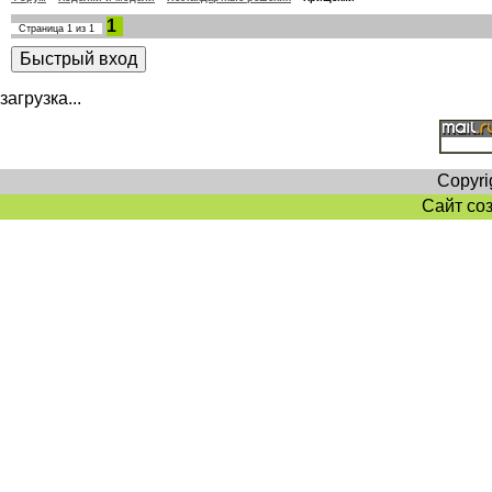
1
Страница
1
из
1
загрузка...
Copyri
Сайт со