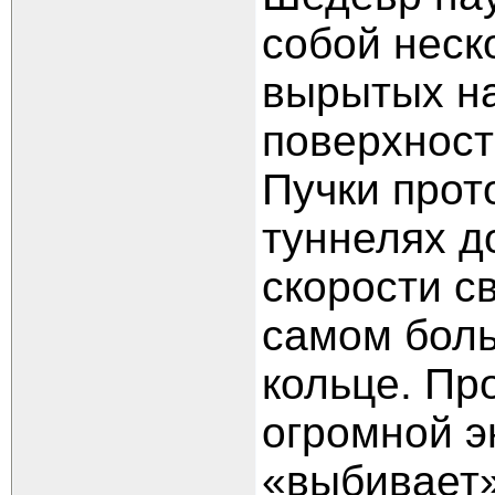
собой неск
вырытых на
поверхнос
Пучки прот
туннелях до
скорости с
самом боль
кольце. Пр
огромной э
«выбивает»