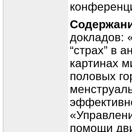
конференци
Содержан
докладов: 
“страх” в а
картинах м
половых го
менструаль
эффективно
«Управлен
помощи дви