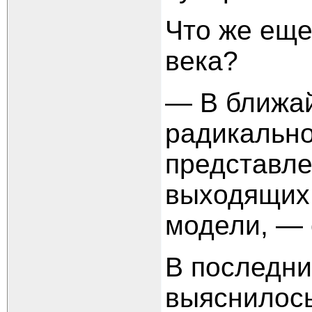
Что же еще
века?
— В ближа
радикальн
представле
выходящих 
модели, — 
В последн
выяснилось