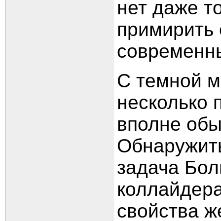
нет даже т
примирить 
современн
С темной м
несколько п
вполне обы
Обнаружить
задача Бол
коллайдера
свойства ж