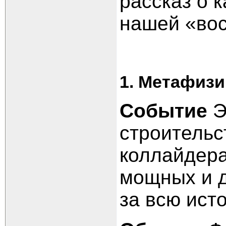
рассказ
о 
нашей «вос
1. Метафизи
Событие
Э
строительс
коллайдера
мощных и д
за всю ист