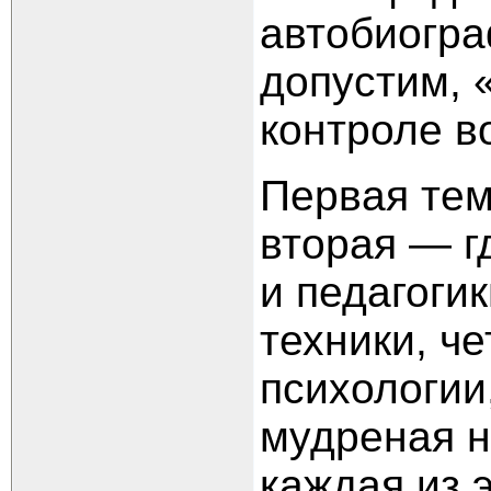
автобиогра
допустим,
контроле в
Первая тем
вторая
— г
и педагогик
техники, ч
психологии
мудреная н
каждая из 