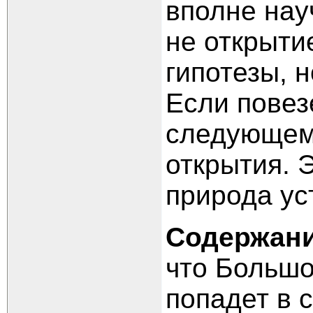
вполне нау
не открыти
гипотезы, 
Если повезе
следующем 
открытия. Э
природа ус
Содержан
что Больш
попадет в 