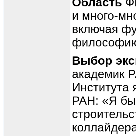
Область
Фи
и много-мн
включая ф
философи
Выбор экс
академик Р
Института 
РАН: «Я бы
строительс
коллайдера