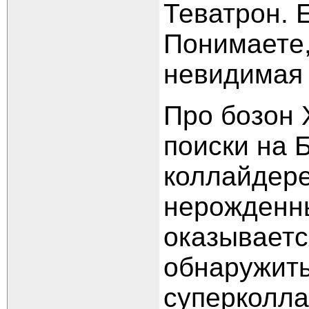
Теватрон. Е
Понимаете,
невидимая 
Про бозон 
поиски на
коллайдере
нерожденны
оказываетс
обнаружить
суперколла