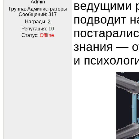
Admin
ведущими 
Группа: Администраторы
Сообщений:
317
подводит н
Награды:
2
Репутация:
10
постаралис
Статус:
Offline
знания — о
и психолог