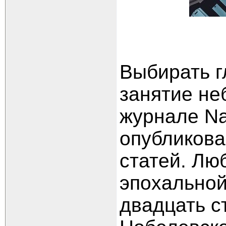
В
ыбирать г
занятие не
журнале Na
опубликова
статей. Лю
эпохальной
двадцать с