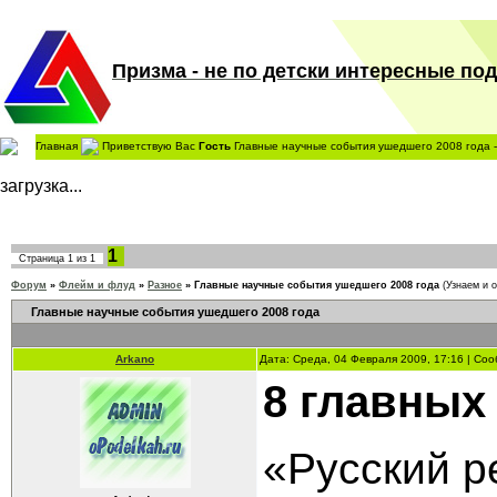
Призма - не по детски интересные поде
Главная
Приветствую Вас
Гость
Главные научные события ушедшего 2008 года 
загрузка...
1
Страница
1
из
1
Форум
»
Флейм и флуд
»
Разное
»
Главные научные события ушедшего 2008 года
(Узнаем и 
Главные научные события ушедшего 2008 года
Arkano
Дата: Среда, 04 Февраля 2009, 17:16 | Со
8 главных
«Русский р