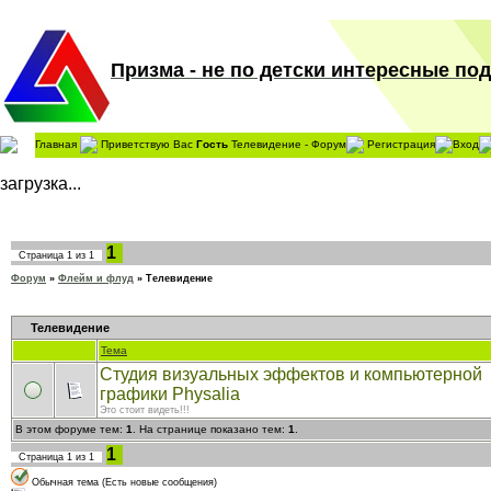
Призма - не по детски интересные поде
Главная
Приветствую Вас
Гость
Телевидение - Форум
Регистрация
Вход
загрузка...
1
Страница
1
из
1
Форум
»
Флейм и флуд
»
Телевидение
Телевидение
Тема
Студия визуальных эффектов и компьютерной
графики Physalia
Это стоит видеть!!!
В этом форуме тем:
1
. На странице показано тем:
1
.
1
Страница
1
из
1
Обычная тема (Есть новые сообщения)