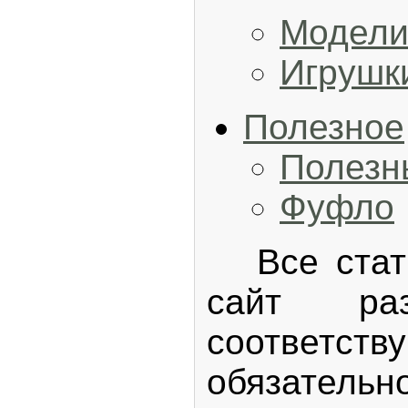
Модел
Игрушк
Полезное
Полезн
Фуфло
Все статьи
сайт р
соответс
обязатель