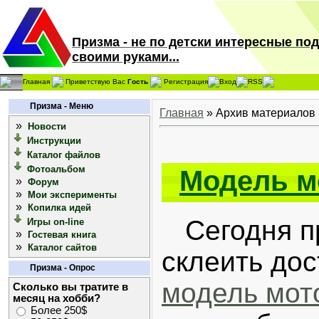
Призма - не по детски интересные по
своими руками...
Главная
Приветствую Вас
Гость
Регистрация
Вход
RSS
Призма - Меню
Главная
»
Архив материалов
»
Новости
Инструкции
Каталог файлов
Фотоальбом
Модель м
»
Форум
»
Мои эксперименты
»
Копилка идей
Сегодня п
Игры on-line
»
Гостевая книга
»
Каталог сайтов
склеить до
Призма - Опрос
модель мот
Сколько вы тратите в
месяц на хобби?
Более 250$