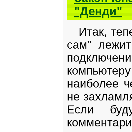
"Денди"
Итак, тепе
сам" лежит
подключени
компьютеру
наиболее ч
не захламля
Если буд
комментари