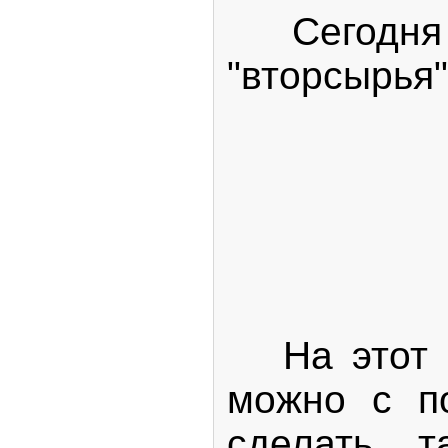
Сегодня п
"вторсырья".
На этот ра
можно с п
сделать т