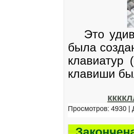
Это удивит
была созда
клавиатур 
клавиши был
кккк
Просмотров: 4930 |
Закончена