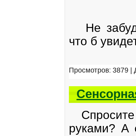
Не забудьт
что б увиде
Просмотров: 3879 |
Сенсорна
Спросите к
руками? А 