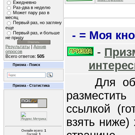
Ежедневно
Раз-два в неделю
Может пару раз в
месяц
Первый раз, но загляну
еще
- = Моя кно
Первый раз, и больше
не приду
Результаты
|
Архив
-
Призм
опросов
Всего ответов:
505
интерес
Призма - Поиск
Для обме
Призма - Статистика
разместит
ссылкой (г
взять ниже)
Онлайн всего:
1
Гостей:
1