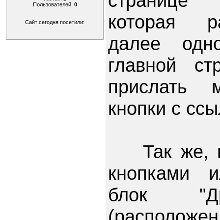
странице 
Пользователей:
0
которая р
Сайт сегодня посетили:
далее одн
главной ст
прислать 
кнопки с ссы
Так же, п
кнопками 
блок "Др
(располо