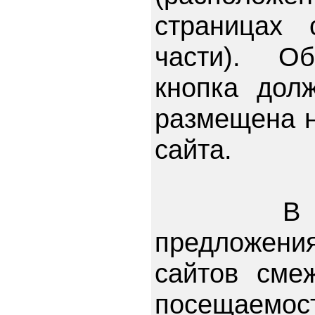
страницах 
части). Об
кнопка дол
размещена н
сайта.
В люб
предложени
сайтов сме
посещаемос