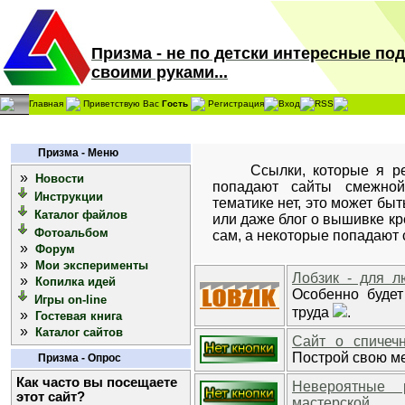
Призма - не по детски интересные по
своими руками...
Главная
Приветствую Вас
Гость
Регистрация
Вход
RSS
Призма - Меню
Ссылки, которые я реко
»
Новости
попадают сайты смежной
Инструкции
тематике нет, это может бы
Каталог файлов
или даже блог о вышивке к
Фотоальбом
сам, а некоторые попадают 
»
Форум
»
Мои эксперименты
Лобзик - для л
»
Копилка идей
Особенно будет
Игры on-line
труда
.
»
Гостевая книга
»
Каталог сайтов
Сайт о спичеч
Построй свою меч
Призма - Опрос
Как часто вы посещаете
Невероятные 
этот сайт?
мастерской