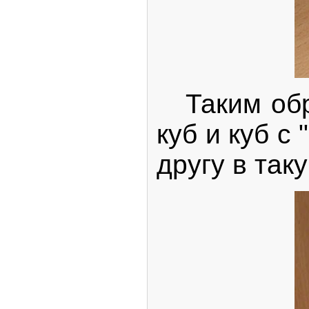
Таким обр
куб и куб с
другу в так