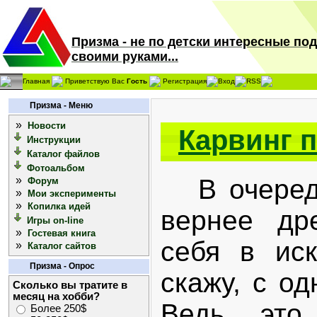
Призма - не по детски интересные по
своими руками...
Главная
Приветствую Вас
Гость
Регистрация
Вход
RSS
Призма - Меню
»
Новости
Карвинг п
Инструкции
Каталог файлов
Фотоальбом
»
В очередно
Форум
»
Мои эксперименты
»
Копилка идей
вернее др
Игры on-line
»
Гостевая книга
себя в иск
»
Каталог сайтов
Призма - Опрос
скажу, с о
Сколько вы тратите в
месяц на хобби?
Ведь это
Более 250$