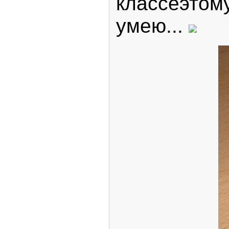
классеэтому
умею...