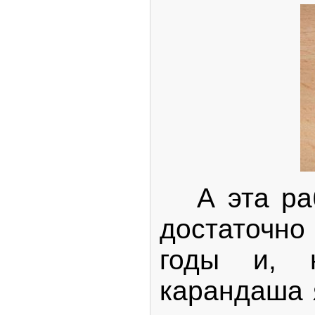
А эта раб
достаточн
годы и, н
карандаша 