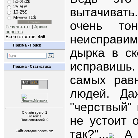
50-250$
25-50$
вытачивать
10-25$
Менее 10$
очень то
Результаты
|
Архив
опросов
неисправи
Всего ответов:
459
Призма - Поиск
дырка в ск
исправишь.
Призма - Статистика
самых рав
людей. Да
"черствый" 
Онлайн всего:
1
не устоит 
Гостей:
1
Пользователей:
0
так?"...
А т
Сайт сегодня посетили: