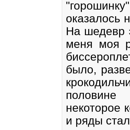
"горошинку
оказалось н
На шедевр э
меня моя р
биссеропле
было, разве
крокодиль
половине
некоторое к
и ряды стал