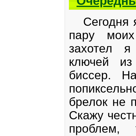
Очередны
Сегодня я 
пару моих
захотел я
ключей из
биссер. Н
попиксель
брелок не п
Скажу честн
проблем,